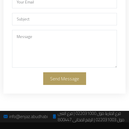
Send Message
فرع المارينا مول 022031000 | فرع العين
info@enjaz.abudhabi
مول 022031003 | الرقم المجاني 800447